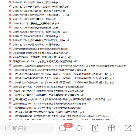
转发了
烟舞
0
0
中考资料
上海高考
刊阅读搞定上海中
39
60篇外刊阅读搞定上海高
写评论
心词（附解析）
考必备核心词（附解析）