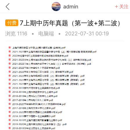
admin
关注
7上期中历年真题（第一波+第二波）
浏览 1116
•
电脑端
•
2022-07-31 00:19
题库
赚题库券
充值
何赚金币和题库券
击加入上海学习交流群，资料免费领