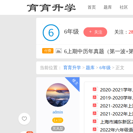
首页
题库
社区
6年级
关注：
2
关注
6上期中历年真题（第一波+
当前位置：
育育升学
>
题库
>
6年级
>
正文
admin
Lv.11
黑凤梨