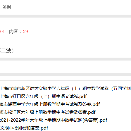
签到
801
内容：
59
第二波）