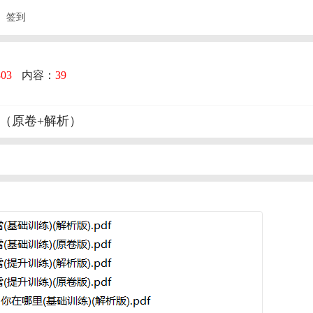
签到
803
内容：
39
版（原卷+解析）