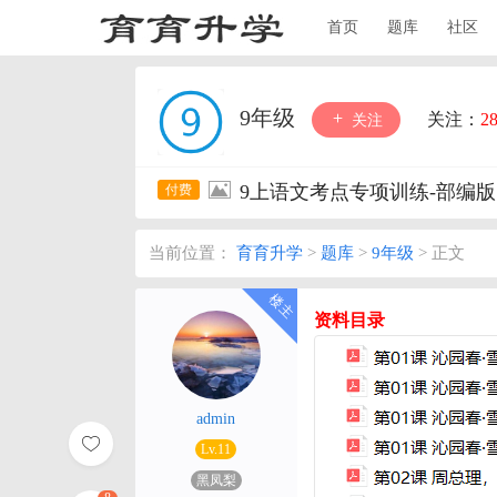
首页
题库
社区
9年级
关注：
2
关注
9上语文考点专项训练-部编
当前位置：
育育升学
>
题库
>
9年级
>
正文
资料目录
admin
Lv.11
黑凤梨