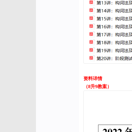
资料详情
（8升9教案）