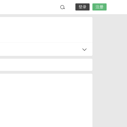
登录
注册