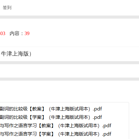
签到
803
内容：
39
（牛津上海版）