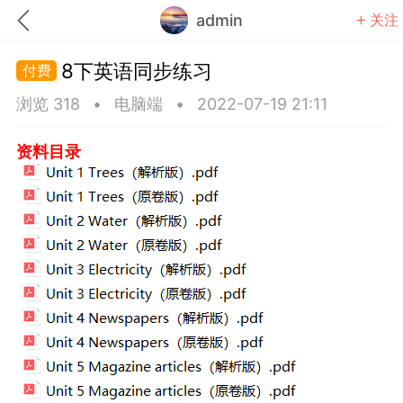
admin
关注
8下英语同步练习
浏览 318
•
电脑端
•
2022-07-19 21:11
资料目录
题库
赚题库券
充值
何赚金币和题库券
击加入上海学习交流群，资料免费领