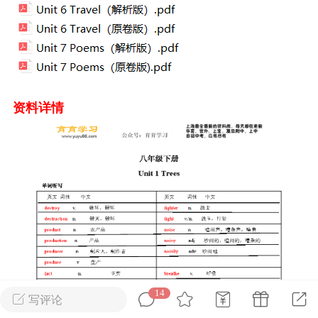
转发了
烟舞
0
0
中考资料
上海高考
资料详情
刊阅读搞定上海中
14
60篇外刊阅读搞定上海高
写评论
心词（附解析）
考必备核心词（附解析）