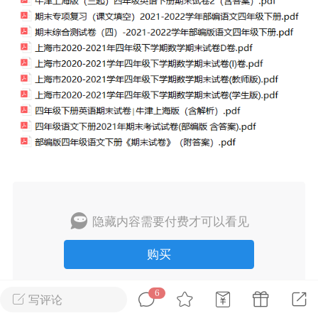
2027年上海市初中英语考
纲词汇天天练（共144页）
admin
2
上海高考
词汇默写本附答案
局）
0
隐藏内容需要付费才可以看见
初中英语
购买
6
写评论