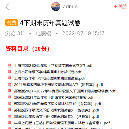
admin
关注
4下期末历年真题试卷
浏览 311
•
电脑端
•
2022-07-19 15:17
资料目录（20份）
题库
赚题库券
充值
何赚金币和题库券
击加入上海学习交流群，资料免费领
上海高考
初中英语