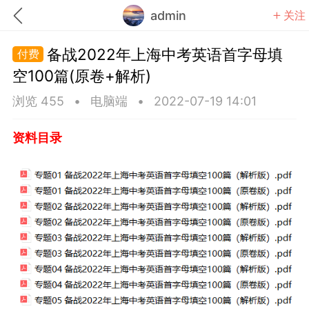
admin
关注
备战2022年上海中考英语首字母填
空100篇(原卷+解析)
浏览 455
•
电脑端
•
2022-07-19 14:01
题库
赚题库券
充值
资料目录
何赚金币和题库券
击加入上海学习交流群，资料免费领
初中英语
高中英语