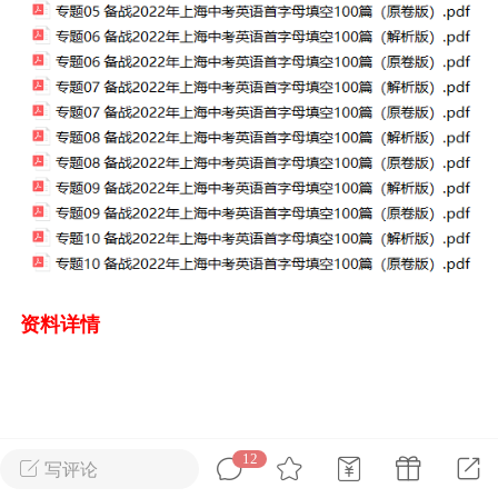
2026届上海高考英语作文
新教改新题型—语
思维与技巧+讲义
择专项（附解析）
admin
0
1
资料详情
初中英语
上海高考
12
写评论