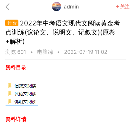
admin
关注
2022年中考语文现代文阅读黄金考
点训练(议论文、说明文、记叙文)(原卷
+解析)
浏览 601
•
电脑端
•
2022-07-19 11:02
题库
赚题库券
充值
资料目录
何赚金币和题库券
击加入上海学习交流群，资料免费领
中考资料
上海高考
资料详情