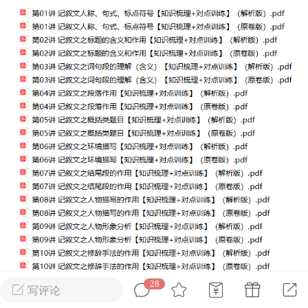
刊阅读搞定上海中
60篇外刊阅读搞定上海高
心词（附解析）
考必备核心词（附解析）
1
admin
0
中考资料
小学英语
28
KET词汇合集
写评论