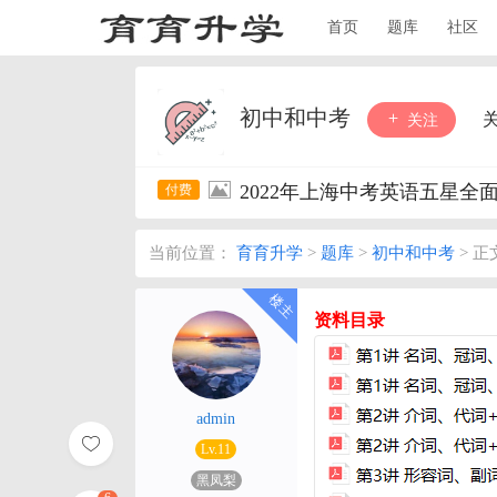
首页
题库
社区
初中和中考
关注
2022年上海中考英语五星全面
当前位置：
育育升学
>
题库
>
初中和中考
>
正
资料目录
admin
Lv.11
黑凤梨