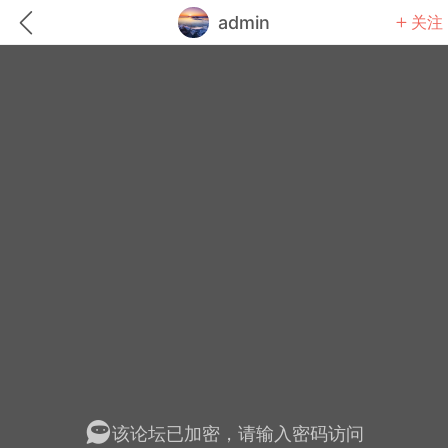
admin
关注
题库
赚题库券
充值
何赚金币和题库券
击加入上海学习交流群，资料免费领
中考资料
上海高考
该论坛已加密，请输入密码访问