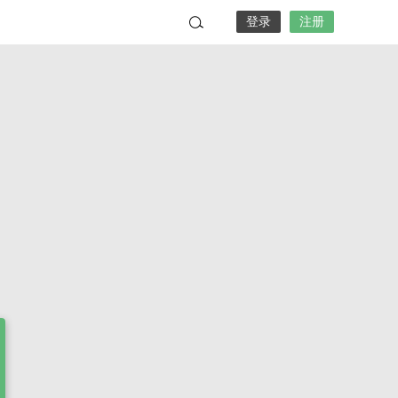
登录
注册