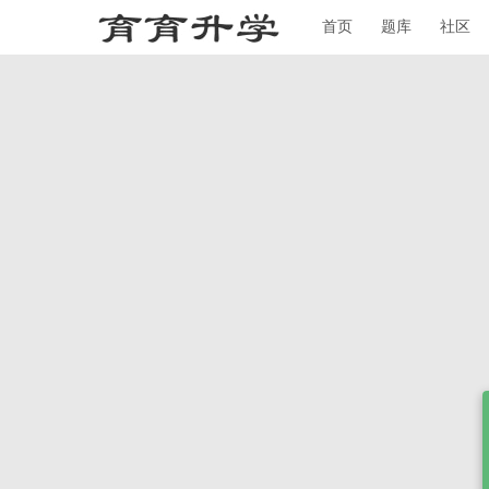
首页
题库
社区