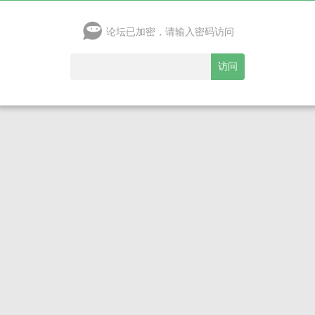
论坛已加密，请输入密码访问
访问